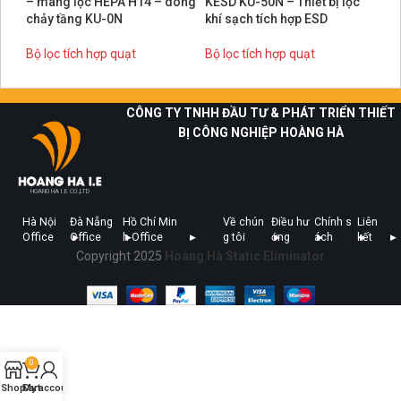
– màng lọc HEPA H14 – dòng
KESD KU-50N – Thiết bị lọc
chảy tầng KU-0N
khí sạch tích hợp ESD
Bộ lọc tích hợp quạt
Bộ lọc tích hợp quạt
CÔNG TY TNHH ĐẦU TƯ & PHÁT TRIỂN THIẾT
BỊ CÔNG NGHIỆP HOÀNG HÀ
HOANG HA I.E CO.,LTD
Hà Nội
Đà Nẵng
Hồ Chí Min
Về chún
Điều hư
Chính s
Liên
Office
Office
h Office
g tôi
ớng
ách
kết
Copyright 2025
Hoàng Hà Static Eliminator
0
Shop
Cart
My account