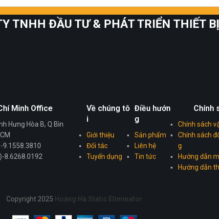
Y TNHH ĐẦU TƯ & PHÁT TRIỂN THIẾT 
Chí Minh Office
Về chúng tô
Điều hướn
Chính 
i
g
nh Hưng Hòa B, Q Bìn
Chính sách v
 HCM
Giới thiệu
Sản phẩm
Chính sách đổ
4)-9.1558.3810
Đối tác
Liên hệ
g
4)-8.6268.0192
Tuyển dụng
Tin tức
Hướng dẫn m
Hướng dẫn t
Copyright 2025
Hoàng Hà Static Eliminator