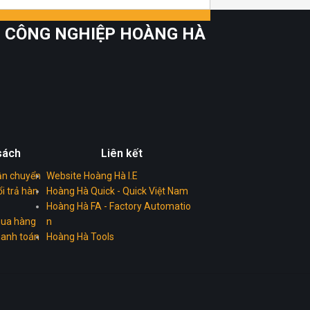
BỊ CÔNG NGHIỆP HOÀNG HÀ
sách
Liên kết
ận chuyển
Website Hoàng Hà I.E
i trả hàn
Hoàng Hà Quick - Quick Việt Nam
Hoàng Hà FA - Factory Automatio
ua hàng
n
hanh toán
Hoàng Hà Tools