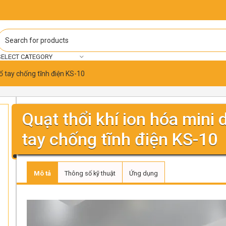
SELECT CATEGORY
ổ tay chống tĩnh điện KS-10
Quạt thổi khí ion hóa mini
tay chống tĩnh điện KS-10
Mô tả
Thông số kỹ thuật
Ứng dụng