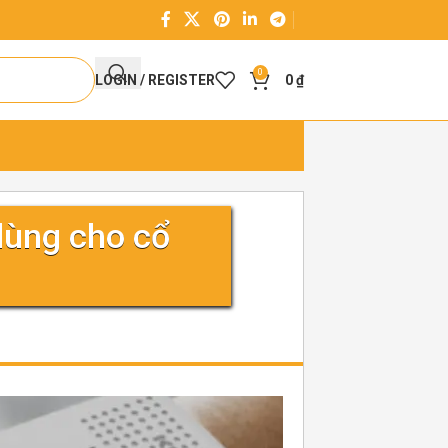
0
LOGIN / REGISTER
0
₫
 dùng cho cổ