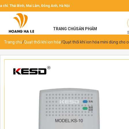
ịa chỉ: Thái Bình, Mai Lâm, Đông Anh, Hà Nội
TRANG CHỦ
SẢN PHẨM
Trang chủ
Quạt thổi khí ion hóa
Quạt thổi khí ion hóa mini dùng cho c