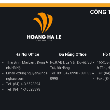
CÔNG T
HOANG HA I.E CO.,LTD
Hà Nội Office
Đà Nẵng Office
Hồ 
Thái Bình, Mai Lâm, Đông A
No.87-B1, Lê Văn Duyệt, Sơn
165C, Bì
nh, Hà Nội
Trà, Đà Nẵng
h Tân ,
Email: dzung.nguyen@hoa
Tel : 091.642.0990 - 091.837.
Tel : (8
nghaie.com
0990
Fax : (8
Tel : (84)-4-3.6523394
Tel : (84)-4-3.6523398