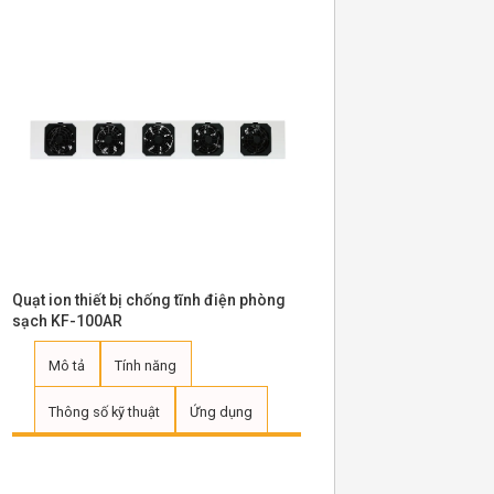
Quạt ion thiết bị chống tĩnh điện phòng
Quạt thổi khí ion hóa c
sạch KF-100AR
trần công nghiệp KF-
Mô tả
Tính năng
Mô tả
Tính năn
Thông số kỹ thuật
Ứng dụng
Thông số kỹ thuật