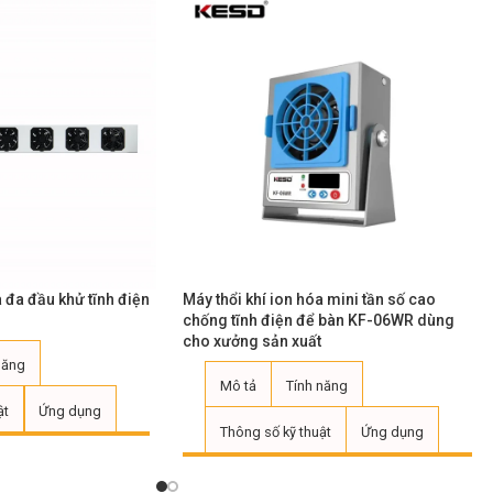
a đa đầu khử tĩnh điện
Máy thổi khí ion hóa mini tần số cao
chống tĩnh điện để bàn KF-06WR dùng
cho xưởng sản xuất
năng
Mô tả
Tính năng
ật
Ứng dụng
Thông số kỹ thuật
Ứng dụng